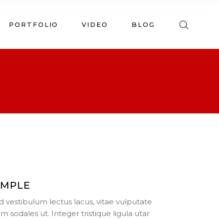
PORTFOLIO
VIDEO
BLOG
IMPLE
d vestibulum lectus lacus, vitae vulputate
am sodales ut. Integer tristique ligula utar