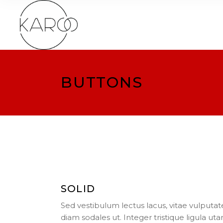
BUTTONS
SOLID
Sed vestibulum lectus lacus, vitae vulputat
diam sodales ut. Integer tristique ligula uta