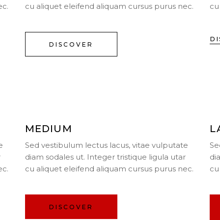
ec.
cu aliquet eleifend aliquam cursus purus nec.
cu
D
DISCOVER
MEDIUM
L
e
Sed vestibulum lectus lacus, vitae vulputate
Se
r
diam sodales ut. Integer tristique ligula utar
di
ec.
cu aliquet eleifend aliquam cursus purus nec.
cu
DISCOVER