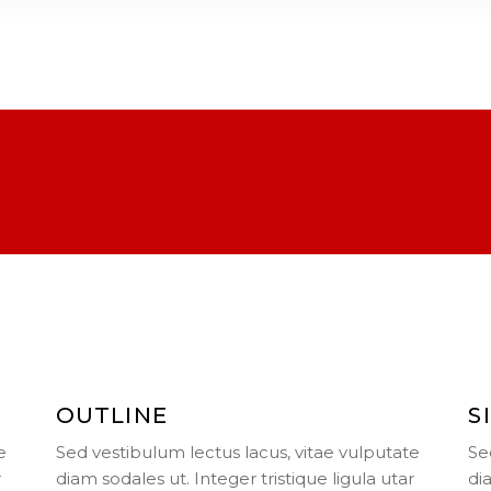
OUTLINE
S
e
Sed vestibulum lectus lacus, vitae vulputate
Se
r
diam sodales ut. Integer tristique ligula utar
di