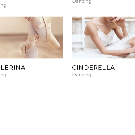
Dancing
ing
LERINA
CINDERELLA
ing
Dancing