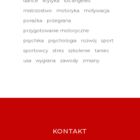
dance
krytyka
los angeles
mistrzostwo
motoryka
motywacja
porażka
przegrana
przygotowanie motoryczne
psychika
psychologia
rozwój
sport
sportowcy
stres
szkolenie
taniec
usa
wygrana
zawody
zmiany
KONTAKT