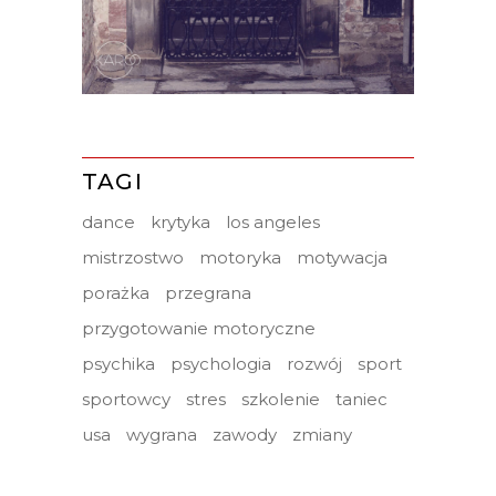
TAGI
dance
krytyka
los angeles
mistrzostwo
motoryka
motywacja
porażka
przegrana
przygotowanie motoryczne
psychika
psychologia
rozwój
sport
sportowcy
stres
szkolenie
taniec
usa
wygrana
zawody
zmiany