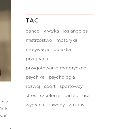
TAGI
dance
krytyka
los angeles
mistrzostwo
motoryka
motywacja
porażka
przegrana
przygotowanie motoryczne
psychika
psychologia
rozwój
sport
sportowcy
stres
szkolenie
taniec
usa
co z
wygrana
zawody
zmiany
iele
ować